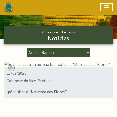
Toggl
Ir para conteúdo principal
Conteúdo Principal
Você está em: Imprensa
Notícias
28/02/2020
Gabinete do Vice-Prefeito
Ipê realiza a “Mateada das Flores”