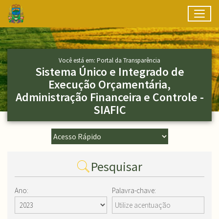
Toggl
Ir para conteúdo principal
Conteúdo Principal
Você está em: Portal da Transparência
Sistema Único e Integrado de
Execução Orçamentária,
Administração Financeira e Controle -
SIAFIC
Pesquisar
Ano:
Palavra-chave: