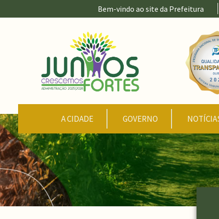
Ir para conteúdo principal
Bem-vindo ao site da Prefeitura
CONTEÚDO DO MENU
A CIDADE
GOVERNO
NOTÍCIA
Conteúdo Principal