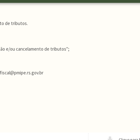
o de tributos.
ção e/ou cancelamento de tributos";
 fiscal@pmipe.rs.gov.br
Clique para 