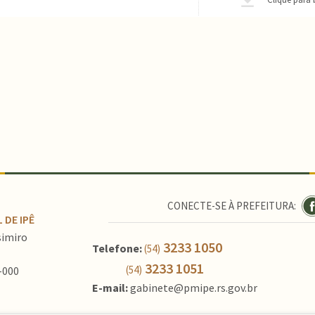
CONECTE-SE À PREFEITURA:
 DE IPÊ
simiro
3233 1050
Telefone:
(54)
3233 1051
(54)
-000
E-mail:
gabinete@pmipe.rs.gov.br