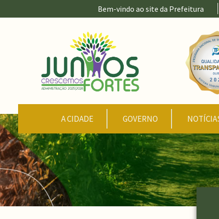
Ir para conteúdo principal
Bem-vindo ao site da Prefeitura
CONTEÚDO DO MENU
A CIDADE
GOVERNO
NOTÍCIA
Conteúdo Principal