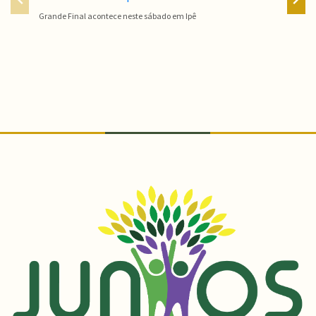
Grande Final acontece neste sábado em Ipê
Campeon
Conteúdo Rodapé