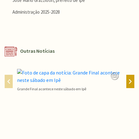
José Mário Grazziotin, prefeito de Ipê
Administração 2025-2028
Outras Notícias
Grande Final acontece neste sábado em Ipê
Campeon
Conteúdo Rodapé